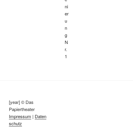
ni
er
u
n
g
N
r.
1
[year] © Das
Papiertheater
Impressum
|
Daten
schutz