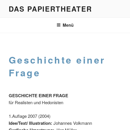
Zum
DAS PAPIERTHEATER
Inhalt
springen
Menü
Geschichte einer
Frage
GESCHICHTE EINER FRAGE
für Realisten und Hedonisten
1.Auflage 2007 (2004)
Idee/Text/ Illustration:
Johannes Volkmann
Grafische Umsetzung:
Jörg Müller