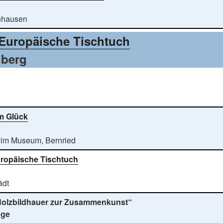
nhausen
Europäische Tischtuch
nberg
m Glück
im Museum, Bernried
ropäische Tischtuch
ädt
olzbildhauer zur Zusammenkunst“
age