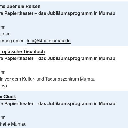
lme über die Reisen
re Papiertheater – das Jubiläumsprogramm in Murnau
Uhr
urnau
ierung unter:
info@kino-murnau.de
ropäische Tischtuch
re Papiertheater – das Jubiläumsprogramm in Murnau
Uhr
r, vor dem Kultur- und Tagungszentrum Murnau
los)
m Glück
re Papiertheater – das Jubiläumsprogramm in Murnau
Uhr
rhalle Murnau