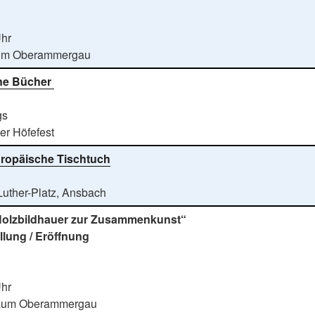
Uhr
um Oberammergau
ne Bücher
gs
her Höfefest
ropäische Tischtuch
Luther-Platz, Ansbach
olzbildhauer zur Zusammenkunst“
llung / Eröffnung
Uhr
aum Oberammergau