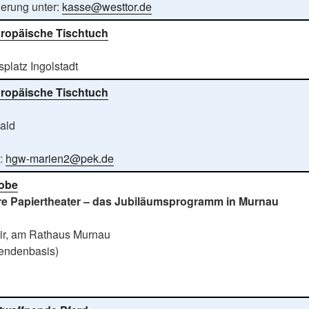
erung unter:
kasse@westtor.de
ropäische Tischtuch
platz Ingolstadt
ropäische Tischtuch
ald
t:
hgw-marien2@pek.de
obe
re Papiertheater – das Jubiläumsprogramm in Murnau
ir, am Rathaus Murnau
pendenbasis)