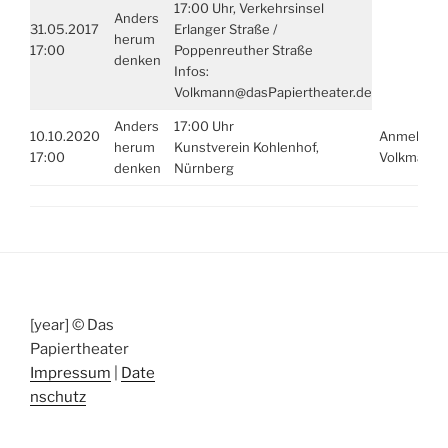
17:00 Uhr, Verkehrsinsel
Anders
31.05.2017
Erlanger Straße /
herum
17:00
Poppenreuther Straße
denken
Infos:
Volkmann@dasPapiertheater.de
Anders
17:00 Uhr
10.10.2020
Anmeldung
herum
Kunstverein Kohlenhof,
17:00
Volkmann@
denken
Nürnberg
[year] © Das
Papiertheater
Impressum
|
Date
nschutz