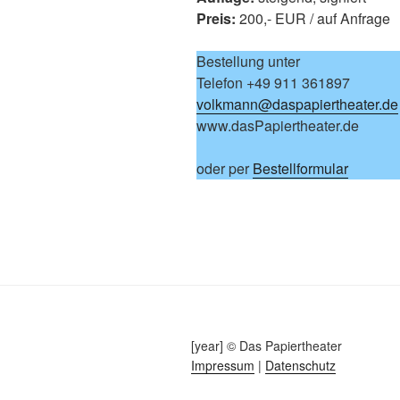
Preis:
200,- EUR / auf Anfrage
Bestellung unter
Telefon +49 911 361897
volkmann@daspapiertheater.de
www.dasPapiertheater.de
oder per
Bestellformular
[year] © Das Papiertheater
Impressum
|
Datenschutz