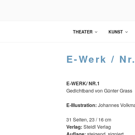
Zum
Inhalt
springen
THEATER
KUNST
E-Werk / Nr
E-WERK/ NR.1
Gedichtband von Günter Grass
E-Illustration:
Johannes Volkm
31 Seiten, 23 / 16 cm
Verlag:
Steidl Verlag
Auflage:
steigend, signiert