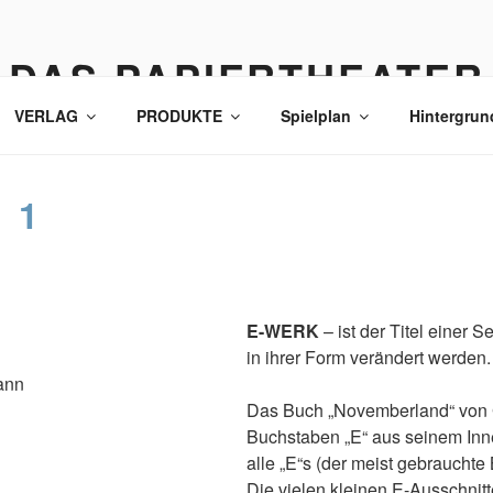
DAS PAPIERTHEATER
VERLAG
PRODUKTE
Spielplan
Hintergrun
. 1
E-WERK
– ist der Titel einer 
in ihrer Form verändert werden.
ann
Das Buch „Novemberland“ von G
Buchstaben „E“ aus seinem Inn
alle „E“s (der meist gebraucht
Die vielen kleinen E-Ausschnitte