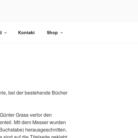
d
Kontakt
Shop
Serie, bei der bestehende Bücher
ünter Grass verlor den
enteil. Mit dem Messer wurden
e Buchstabe) herausgeschnitten.
 sind auf die Titelseite geklebt.