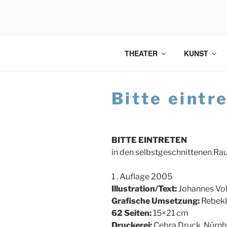
Zum
Inhalt
springen
THEATER
KUNST
Bitte eintr
BITTE EINTRETEN
in den selbstgeschnittenen R
1 . Auflage 2005
Illustration/Text:
Johannes Vo
Grafische Umsetzung:
Rebekk
62 Seiten:
15×21 cm
Druckerei:
Cebra Druck, Nürn