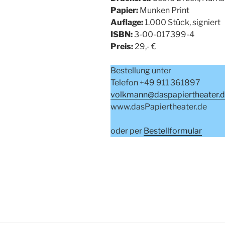
Papier:
Munken Print
Auflage:
1.000 Stück, signiert
ISBN:
3-00-017399-4
Preis:
29,- €
Bestellung unter
Telefon +49 911 361897
volkmann@daspapiertheater.
www.dasPapiertheater.de
oder per
Bestellformular