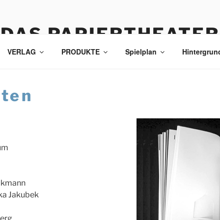
DAS PAPIERTHEATER
VERLAG
PRODUKTE
Spielplan
Hintergrun
eten
aum
lkmann
a Jakubek
berg