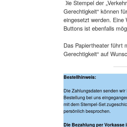
Die Stempel der „Verkehr
Gerechtigkeit“ können fü
eingesetzt werden. Eine 
Buttons ist ebenfalls mög
Das Papiertheater führt 
Gerechtigkeit“ auf Wuns
Bestellhinweis:
Die Zahlungsdaten senden wir 
Bestellung bei uns eingegangen
mit dem Stempel-Set zugeschickt
persönlich besprochen.
Die Bezahlung per Vorkasse is