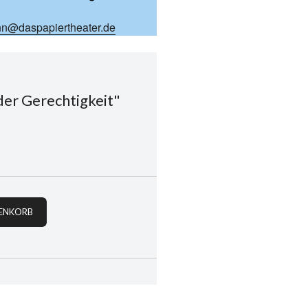
n@daspapiertheater.de
er Gerechtigkeit"