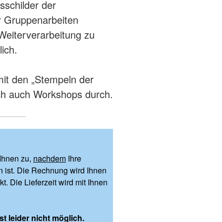
sschilder der
r Gruppenarbeiten
Weiterverarbeitung zu
lich.
mit den „Stempeln der
ch auch Workshops durch.
Ihnen zu,
nachdem
Ihre
 ist. Die Rechnung wird Ihnen
. Die Lieferzeit wird mit Ihnen
t leider nicht möglich.