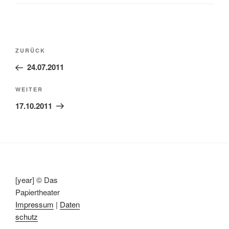
Beitragsnavigation
Vorheriger
ZURÜCK
Beitrag
24.07.2011
Nächster
WEITER
Beitrag
17.10.2011
[year] © Das
Papiertheater
Impressum
|
Daten
schutz