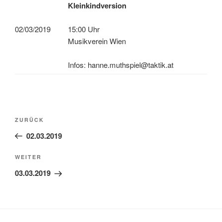
Kleinkindversion
02/03/2019
15:00 Uhr
Musikverein Wien
Infos: hanne.muthspiel@taktik.at
Beitragsnavigation
Vorheriger
ZURÜCK
Beitrag
02.03.2019
Nächster
WEITER
Beitrag
03.03.2019