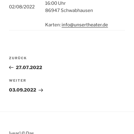
16:00 Uhr
02/08/2022
86947 Schwabhausen
Karten:
info@unsertheater.de
Beitragsnavigation
Vorheriger
ZURÜCK
Beitrag
27.07.2022
Nächster
WEITER
Beitrag
03.09.2022
[year] © Das