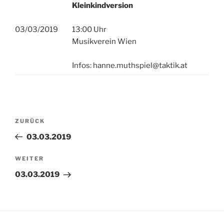
Kleinkindversion
03/03/2019
13:00 Uhr
Musikverein Wien
Infos: hanne.muthspiel@taktik.at
Beitragsnavigation
Vorheriger
ZURÜCK
Beitrag
03.03.2019
Nächster
WEITER
Beitrag
03.03.2019