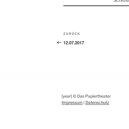
Schlos
Beitragsnavigation
Vorheriger
ZURÜCK
Beitrag
12.07.2017
[year] © Das Papiertheater
Impressum
|
Datenschutz