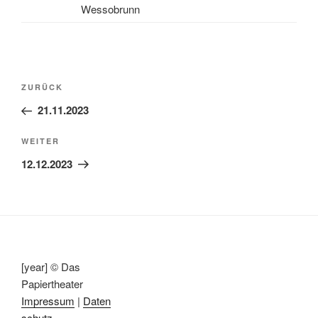
Wessobrunn
Beitragsnavigation
Vorheriger
ZURÜCK
Beitrag
21.11.2023
Nächster
WEITER
Beitrag
12.12.2023
[year] © Das
Papiertheater
Impressum
|
Daten
schutz