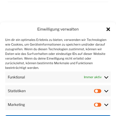
Beitragsnavigation
Vorheriger
ZURÜCK
Einwilligung verwalten
Beitrag
04.03.2015
Um dir ein optimales Erlebnis zu bieten, verwenden wir Technologien
wie Cookies, um Geräteinformationen zu speichern und/oder darauf
Nächster
WEITER
zuzugreifen. Wenn du diesen Technologien zustimmst, können wir
Beitrag
13.03.2015
Daten wie das Surfverhalten oder eindeutige IDs auf dieser Website
verarbeiten. Wenn du deine Einwilligung nicht erteilst oder
zurückziehst, können bestimmte Merkmale und Funktionen
beeinträchtigt werden.
Funktional
Immer aktiv
Statistiken
[year] © Das
Statist
Papiertheater
Impressum
|
Date
Marketing
Market
nschutz