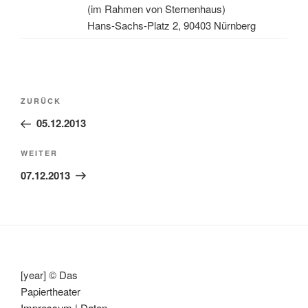
(im Rahmen von Sternenhaus)
Hans-Sachs-Platz 2, 90403 Nürnberg
Beitragsnavigation
Vorheriger
ZURÜCK
Beitrag
05.12.2013
Nächster
WEITER
Beitrag
07.12.2013
[year] © Das
Papiertheater
Impressum
|
Daten