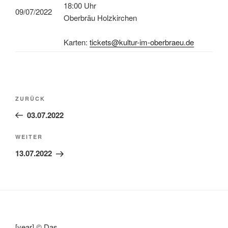
18:00 Uhr
09/07/2022
Oberbräu Holzkirchen
Karten:
tickets@kultur-im-oberbraeu.de
Beitragsnavigation
Vorheriger
ZURÜCK
Beitrag
03.07.2022
Nächster
WEITER
Beitrag
13.07.2022
[year] © Das