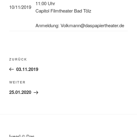
11:00 Uhr
10/11/2019
Capitol Filmtheater Bad Tölz
Anmeldung: Volkmann@daspapiertheater.de
Beitragsnavigation
Vorheriger
ZURÜCK
Beitrag
03.11.2019
Nächster
WEITER
Beitrag
25.01.2020
[year] © Das