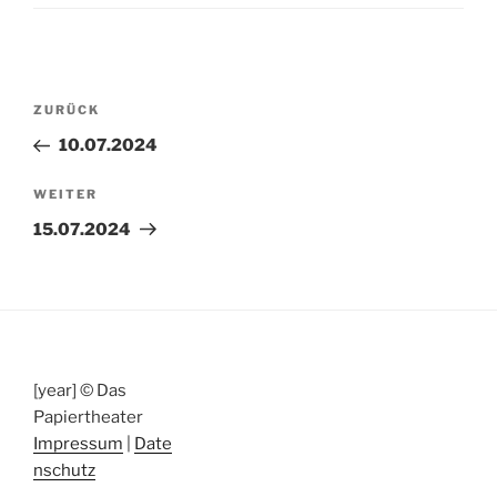
Beitragsnavigation
Vorheriger
ZURÜCK
Beitrag
10.07.2024
Nächster
WEITER
Beitrag
15.07.2024
[year] © Das
Papiertheater
Impressum
|
Date
nschutz