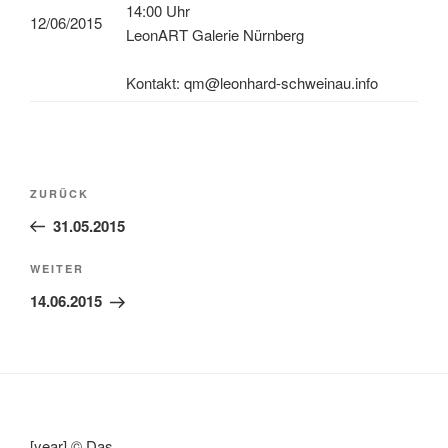
14:00 Uhr
12/06/2015
LeonART Galerie Nürnberg
Kontakt: qm@leonhard-schweinau.info
Beitragsnavigation
Vorheriger
ZURÜCK
Beitrag
31.05.2015
Nächster
WEITER
Beitrag
14.06.2015
[year] © Das