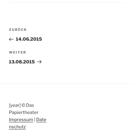
Beitragsnavigation
Vorheriger
ZURÜCK
Beitrag
14.06.2015
Nächster
WEITER
Beitrag
13.08.2015
[year] © Das
Papiertheater
Impressum
|
Date
nschutz