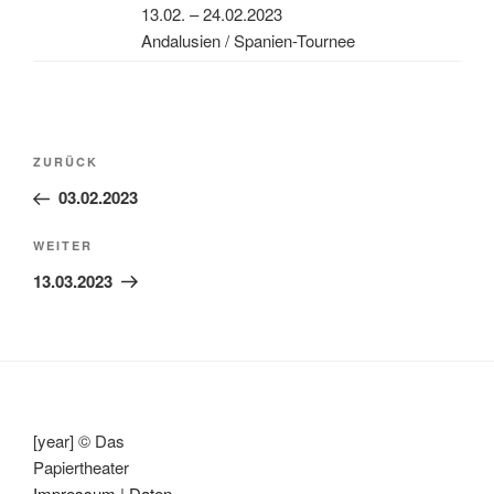
13.02. – 24.02.2023
Andalusien / Spanien-Tournee
Beitragsnavigation
Vorheriger
ZURÜCK
Beitrag
03.02.2023
Nächster
WEITER
Beitrag
13.03.2023
[year] © Das
Papiertheater
Impressum
|
Daten