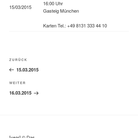
16:00 Uhr
15/03/2015
Gasteig München
Karten Tel.: +49 8131 333 44 10
Beitragsnavigation
Vorheriger
ZURÜCK
Beitrag
15.03.2015
Nächster
WEITER
Beitrag
16.03.2015
[year] © Das