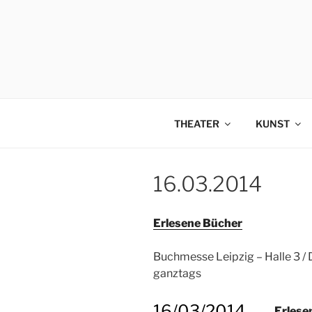
Zum
Inhalt
springen
THEATER
KUNST
16.03.2014
Erlesene Bücher
Buchmesse Leipzig – Halle 3 / 
ganztags
16/03/2014
Erlese