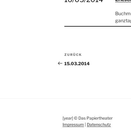
Buchmes
ganzta
Beitragsnavigation
Vorheriger
ZURÜCK
Beitrag
15.03.2014
[year] © Das Papiertheater
Impressum
|
Datenschutz