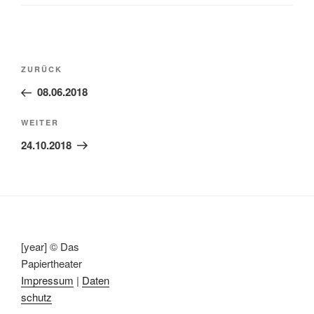
Beitragsnavigation
Vorheriger
ZURÜCK
Beitrag
08.06.2018
Nächster
WEITER
Beitrag
24.10.2018
[year] © Das
Papiertheater
Impressum
|
Daten
schutz