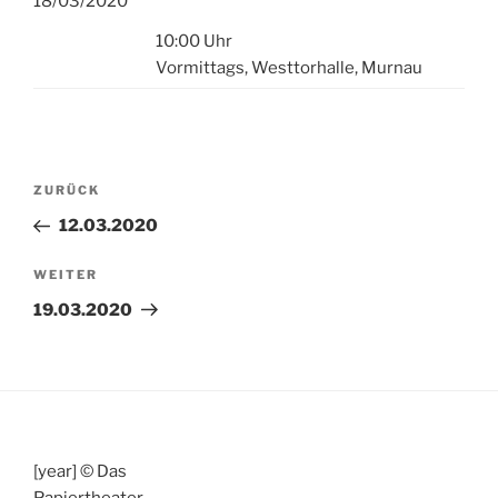
18/03/2020
10:00 Uhr
Vormittags, Westtorhalle, Murnau
Beitragsnavigation
Vorheriger
ZURÜCK
Beitrag
12.03.2020
Nächster
WEITER
Beitrag
19.03.2020
[year] © Das
Papiertheater