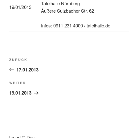
Tafelhalle Nürnberg
19/01/2013
Äußere Sulzbacher Str. 62
Infos: 0911 231 4000 / tafelhalle.de
Beitragsnavigation
Vorheriger
ZURÜCK
Beitrag
17.01.2013
Nächster
WEITER
Beitrag
19.01.2013
[year] © Das