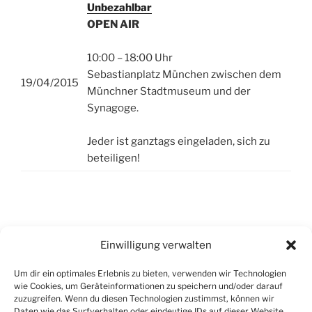
Unbezahlbar
OPEN AIR
10:00 – 18:00 Uhr
Sebastianplatz München zwischen dem
19/04/2015
Münchner Stadtmuseum und der
Synagoge.
Jeder ist ganztags eingeladen, sich zu
beteiligen!
Beitragsnavigation
Vorheriger
ZURÜCK
Einwilligung verwalten
Beitrag
18.04.2015
Um dir ein optimales Erlebnis zu bieten, verwenden wir Technologien
wie Cookies, um Geräteinformationen zu speichern und/oder darauf
Nächster
WEITER
zuzugreifen. Wenn du diesen Technologien zustimmst, können wir
Beitrag
23.04.2015
Daten wie das Surfverhalten oder eindeutige IDs auf dieser Website