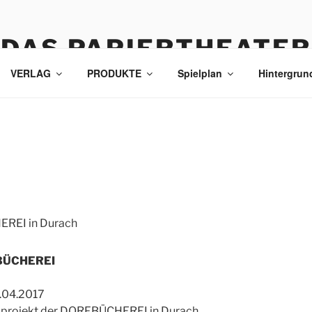
DAS PAPIERTHEATER
VERLAG
PRODUKTE
Spielplan
Hintergrun
EREI in Durach
BÜCHEREI
1.04.2017
zprojekt der DORFBÜCHEREI in Durach