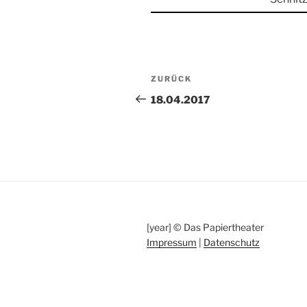
Beitragsnavigation
Vorheriger
ZURÜCK
Beitrag
18.04.2017
[year] © Das Papiertheater
Impressum
|
Datenschutz