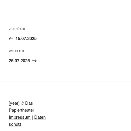
Beitragsnavigation
Vorheriger
ZURÜCK
Beitrag
15.07.2025
Nächster
WEITER
Beitrag
25.07.2025
[year] © Das
Papiertheater
Impressum
|
Daten
schutz