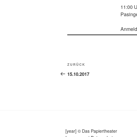
11:00 
Pasing
Anmeld
Beitragsnavigation
Vorheriger
ZURÜCK
Beitrag
15.10.2017
[year] © Das Papiertheater