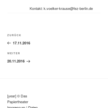
Kontakt: k.voelker-krause@fez-berlin.de
Beitragsnavigation
Vorheriger
ZURÜCK
Beitrag
17.11.2016
Nächster
WEITER
Beitrag
20.11.2016
[year] © Das
Papiertheater
Impressum
|
Daten