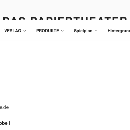
DAS PAPIERTHEATER
VERLAG
PRODUKTE
Spielplan
Hintergrun
le.de
obe I