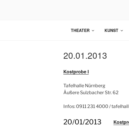
Zum
Inhalt
springen
THEATER
KUNST
20.01.2013
Kostprobe I
Tafelhalle Nürnberg
Äußere Sulzbacher Str. 62
Infos: 0911 231 4000 / tafelhal
20/01/2013
Kostpr