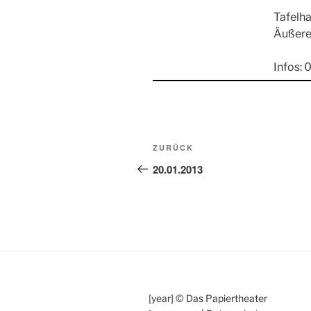
Tafelh
Äußere
Infos: 
Beitragsnavigation
Vorheriger
ZURÜCK
Beitrag
20.01.2013
[year] © Das Papiertheater