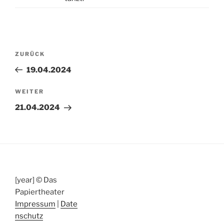
Beitragsnavigation
Vorheriger
ZURÜCK
Beitrag
19.04.2024
Nächster
WEITER
Beitrag
21.04.2024
[year] © Das
Papiertheater
Impressum
|
Date
nschutz