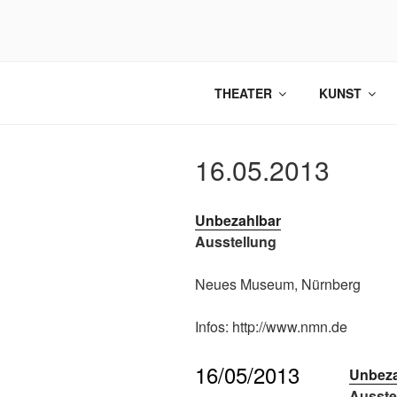
Zum
Inhalt
springen
THEATER
KUNST
16.05.2013
Unbezahlbar
Ausstellung
Neues Museum, Nürnberg
Infos: http://www.nmn.de
16/05/2013
Unbeza
Ausste