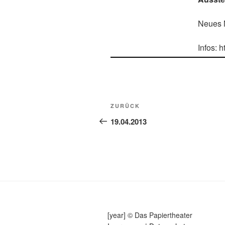
Neues 
Infos: 
Beitragsnavigation
Vorheriger
ZURÜCK
Beitrag
19.04.2013
[year] © Das Papiertheater