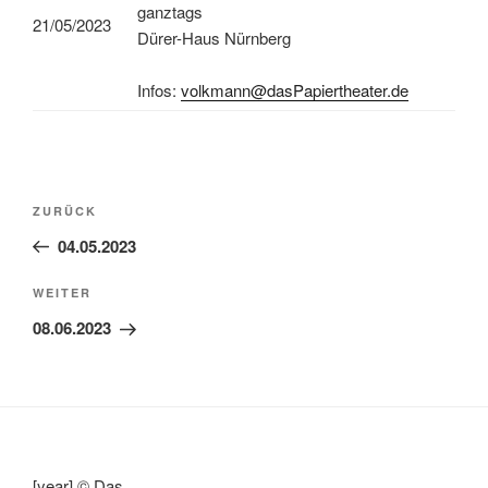
ganztags
21/05/2023
Dürer-Haus Nürnberg
Infos:
volkmann@dasPapiertheater.de
Beitragsnavigation
Vorheriger
ZURÜCK
Beitrag
04.05.2023
Nächster
WEITER
Beitrag
08.06.2023
[year] © Das