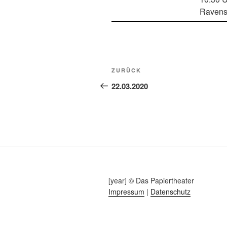
Ravens
Beitragsnavigation
Vorheriger
ZURÜCK
Beitrag
22.03.2020
[year] © Das Papiertheater
Impressum
|
Datenschutz