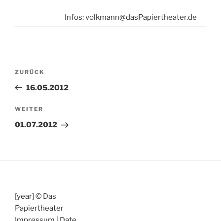
Infos: volkmann@dasPapiertheater.de
Beitragsnavigation
Vorheriger
ZURÜCK
Beitrag
16.05.2012
Nächster
WEITER
Beitrag
01.07.2012
[year] © Das
Papiertheater
Impressum
|
Date