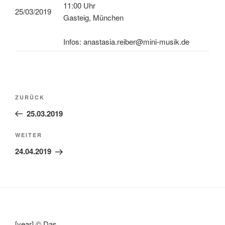
11:00 Uhr
25/03/2019
Gasteig, München
Infos: anastasia.reiber@mini-musik.de
Beitragsnavigation
Vorheriger
ZURÜCK
Beitrag
25.03.2019
Nächster
WEITER
Beitrag
24.04.2019
[year] © Das