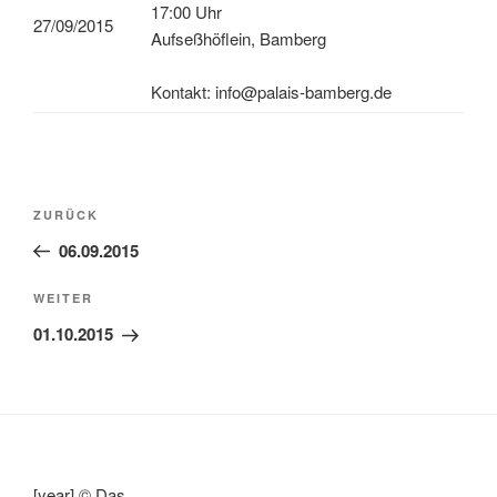
17:00 Uhr
27/09/2015
Aufseßhöflein, Bamberg
Kontakt: info@palais-bamberg.de
Beitragsnavigation
Vorheriger
ZURÜCK
Beitrag
06.09.2015
Nächster
WEITER
Beitrag
01.10.2015
[year] © Das