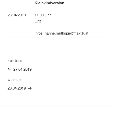
Kleinkindversion
28/04/2019
11:00 Uhr
Linz
Infos: hanne.muthspiel@taktik.at
Beitragsnavigation
Vorheriger
ZURÜCK
Beitrag
27.04.2019
Nächster
WEITER
Beitrag
28.04.2019