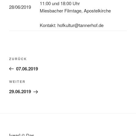
11:00 und 18:00 Uhr
28/06/2019
Miesbacher Filmtage, Apostelkirche
Kontakt: hofkultur@tannerhof.de
Beitragsnavigation
Vorheriger
ZURÜCK
Beitrag
07.06.2019
Nächster
WEITER
Beitrag
29.06.2019
[year] © Das