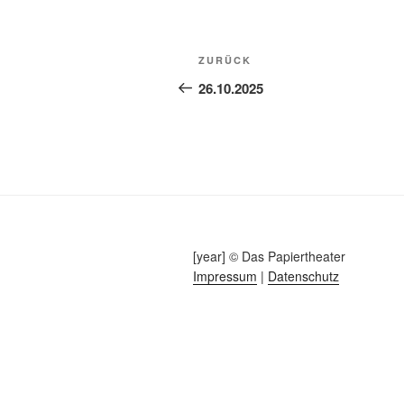
Beitragsnavigation
Vorheriger
ZURÜCK
Beitrag
26.10.2025
[year] © Das Papiertheater
Impressum
|
Datenschutz