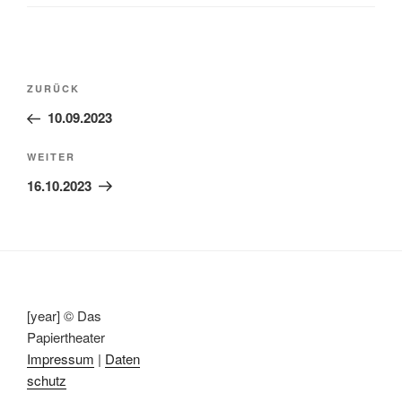
Beitragsnavigation
Vorheriger
ZURÜCK
Beitrag
10.09.2023
Nächster
WEITER
Beitrag
16.10.2023
[year] © Das
Papiertheater
Impressum
|
Daten
schutz