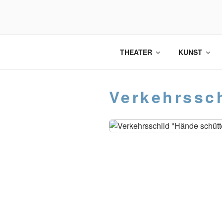
Zum
Inhalt
springen
THEATER
KUNST
Verkehrssc