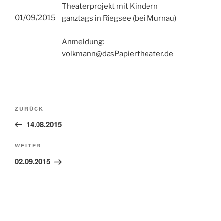
Theaterprojekt mit Kindern
01/09/2015
ganztags in Riegsee (bei Murnau)
Anmeldung:
volkmann@dasPapiertheater.de
Beitragsnavigation
Vorheriger
ZURÜCK
Beitrag
14.08.2015
Nächster
WEITER
Beitrag
02.09.2015