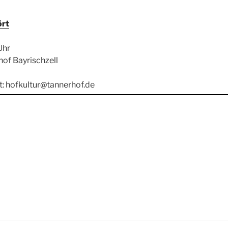
ört
Uhr
of Bayrischzell
t: hofkultur@tannerhof.de