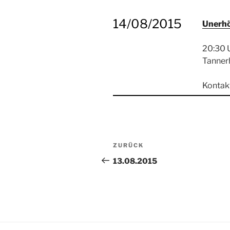
14/08/2015
Unerh
20:30 
Tannerh
Kontak
Beitragsnavigation
Vorheriger
ZURÜCK
Beitrag
13.08.2015