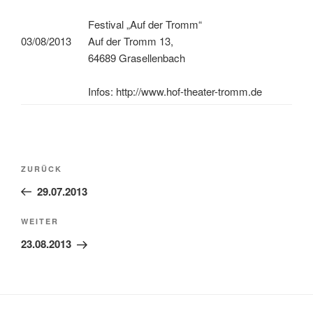
Festival „Auf der Tromm“
03/08/2013
Auf der Tromm 13,
64689 Grasellenbach
Infos: http://www.hof-theater-tromm.de
Beitragsnavigation
Vorheriger
ZURÜCK
Beitrag
29.07.2013
Nächster
WEITER
Beitrag
23.08.2013