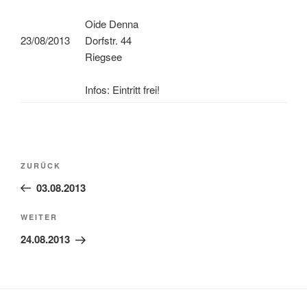
Oide Denna
23/08/2013
Dorfstr. 44
Riegsee
Infos: Eintritt frei!
Beitragsnavigation
Vorheriger
ZURÜCK
Beitrag
03.08.2013
Nächster
WEITER
Beitrag
24.08.2013