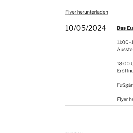
Flyer herunterladen
10/05/2024
Das Eu
11:00–
Ausste
18:00 
Eröffn
Fußgän
Flyer h
Beitragsnavigation