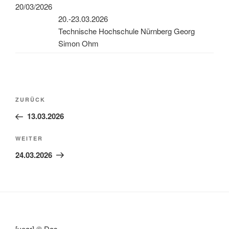
20/03/2026
20.-23.03.2026
Technische Hochschule Nürnberg Georg
Simon Ohm
Beitragsnavigation
Vorheriger
ZURÜCK
Beitrag
13.03.2026
Nächster
WEITER
Beitrag
24.03.2026
[year] © Das